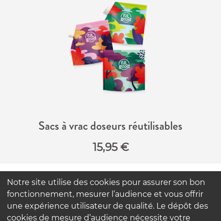
Sacs à vrac doseurs réutilisables
15,95
€
Notre site utilise des cookies pour assurer son bon
FAQ
fonctionnement, mesurer l’audience et vous offrir
Contactez-nous
une expérience utilisateur de qualité. Le dépôt des
Nos engagements
cookies de mesure d’audience nécessite votre