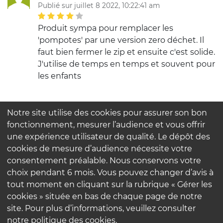
Publié sur juillet 8 2022, 10:22:41 am
Produit sympa pour remplacer les
'pompotes' par une version zero déchet. Il
faut bien fermer le zip et ensuite c'est solide.
J'utilise de temps en temps et souvent pour
les enfants
Notre site utilise des cookies pour assurer son bon
FAQ
fonctionnement, mesurer l’audience et vous offrir
Contactez-nous
une expérience utilisateur de qualité. Le dépôt des
Nos engagements
cookies de mesure d’audience nécessite votre
consentement préalable. Nous conservons votre
Mentions légales
choix pendant 6 mois. Vous pouvez changer d’avis à
Politique de confidentialité
tout moment en cliquant sur la rubrique « Gérer les
cookies » située en bas de chaque page de notre
site. Pour plus d’informations, veuillez consulter
notre politique des cookies.