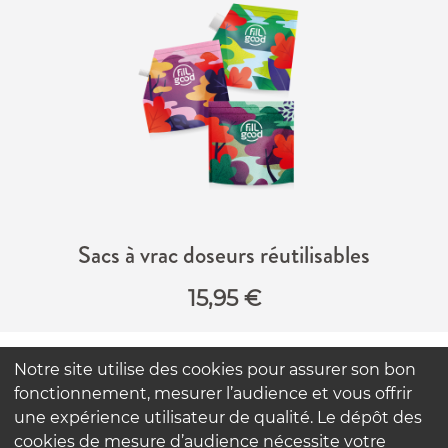
Sacs à vrac doseurs réutilisables
15,95
€
Notre site utilise des cookies pour assurer son bon
FAQ
fonctionnement, mesurer l’audience et vous offrir
Contactez-nous
une expérience utilisateur de qualité. Le dépôt des
Nos engagements
cookies de mesure d’audience nécessite votre