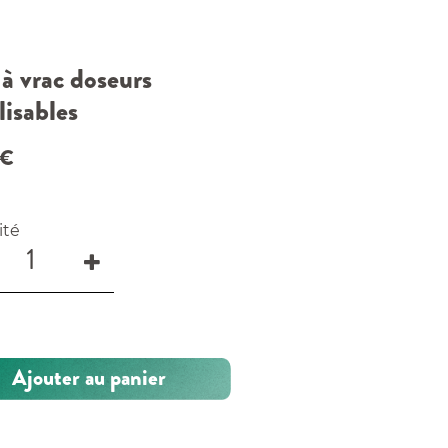
 à vrac doseurs
lisables
€
ité
Ajouter au panier