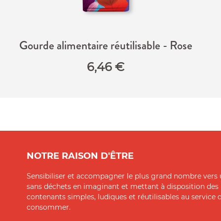
Gourde alimentaire réutilisable - Rose
6,46
€
NOTRE RAISON D'ÊTRE
Sensibiliser et accompagner le plus grand nombre vers 
sans déchets en imaginant et mettant à disposition des
contenants simples, ludiques et réutilisables au service
consommer.