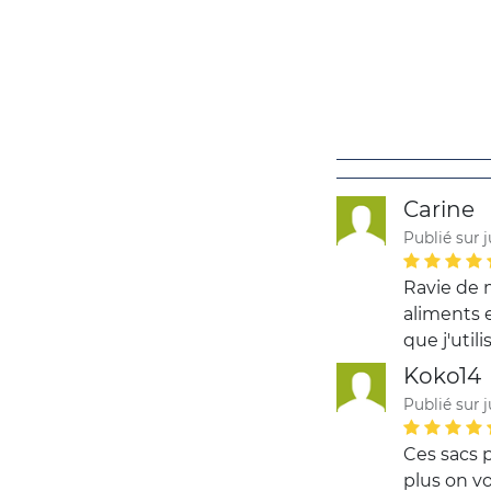
Carine
Publié sur j
Ravie de m
aliments 
que j'utili
Koko14
Publié sur j
Ces sacs p
plus on vo