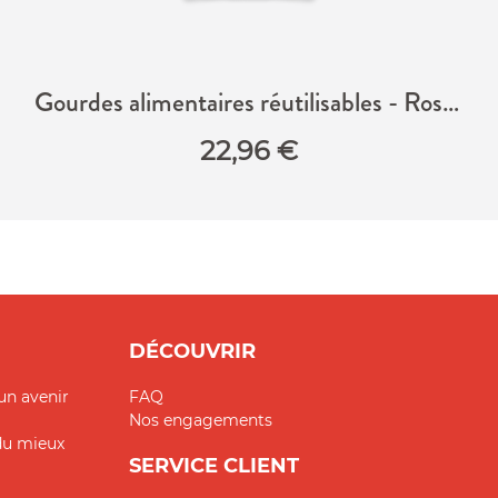
Gourdes alimentaires réutilisables - Rose & Vert
22,96
€
DÉCOUVRIR
un avenir
FAQ
Nos engagements
 du mieux
SERVICE CLIENT