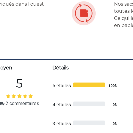
briqués dans l’ouest
Nos sac
toutes l
Ce qui l
en papi
oyen
Détails
5
5 étoiles
100%
2
commentaires
4 étoiles
0%
3 étoiles
0%