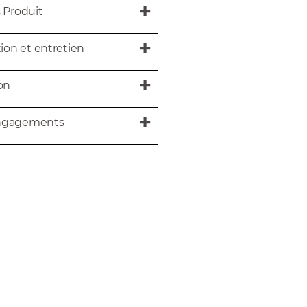
s Produit
tion et entretien
son
ngagements