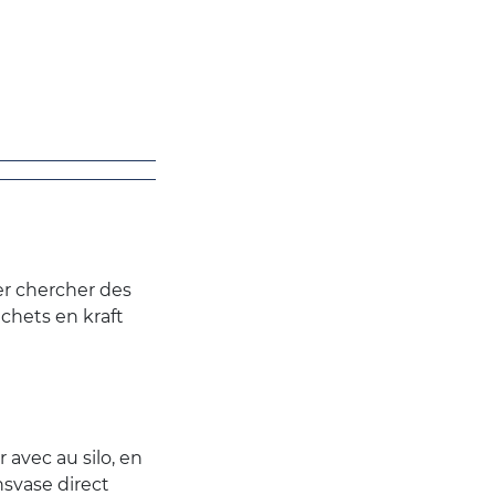
ler chercher des
chets en kraft
r avec au silo, en
nsvase direct