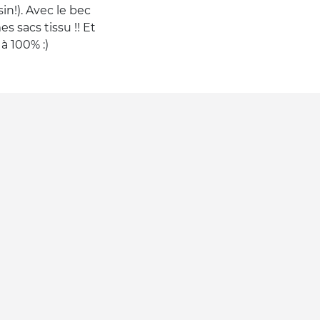
n!). Avec le bec
s sacs tissu !! Et
à 100% :)