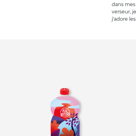
dans mes b
verseur, j
j'adore le