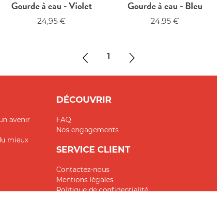
Gourde à eau - Violet
Gourde à eau - Bleu
24,95
€
24,95
€
Gourde en verre incassable 500 ml - Violet
Gourde en verre incassable 500ml - Bleu
1
DÉCOUVRIR
un avenir
FAQ
Nos engagements
 du mieux
SERVICE CLIENT
Contactez-nous
Mentions légales
Politique de confidentialité
Enregistrer sa gourde en verre