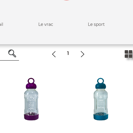
il
Le vrac
Le sport
1