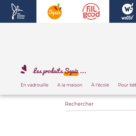
Les produits
Squiz
...
En vadrouille
A la maison
À l'école
Pour bé