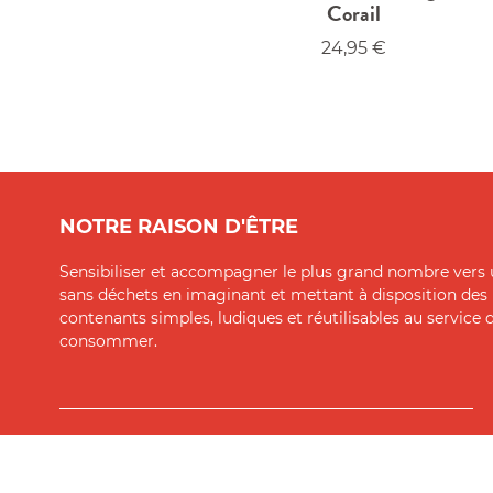
Corail
24,95
€
Gourde en verre incassable 500ml - Rouge Corail
NOTRE RAISON D'ÊTRE
Sensibiliser et accompagner le plus grand nombre vers 
sans déchets en imaginant et mettant à disposition des
contenants simples, ludiques et réutilisables au service
consommer.