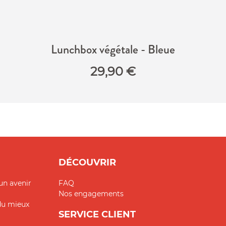
Lunchbox végétale - Bleue
29,90
€
DÉCOUVRIR
un avenir
FAQ
Nos engagements
 du mieux
SERVICE CLIENT