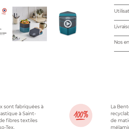
Utilisa
Livrai
Nos e
x sont fabriquées à
La Bent
lastique à Saint-
recyclab
e fibres textiles
de mati
ko-Tex.
mélamin