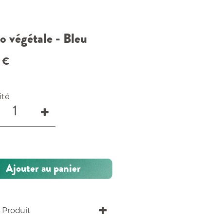
o végétale - Bleu
€
ité
Ajouter au panier
s Produit