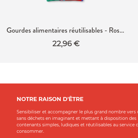
Gourdes alimentaires réutilisables - Rose & Vert
22,96
€
NOTRE RAISON D'ÊTRE
Sensibiliser et accompagner le plus grand nombre vers 
sans déchets en imaginant et mettant à disposition des
contenants simples, ludiques et réutilisables au service
consommer.