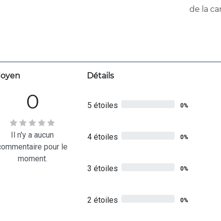
de la ca
oyen
Détails
0
5 étoiles
0%
Il n'y a aucun
4 étoiles
0%
commentaire pour le
moment.
3 étoiles
0%
2 étoiles
0%