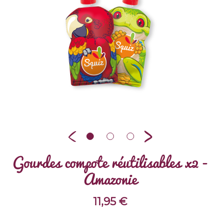
Gourdes compote réutilisables x2 -
Amazonie
11,95
€