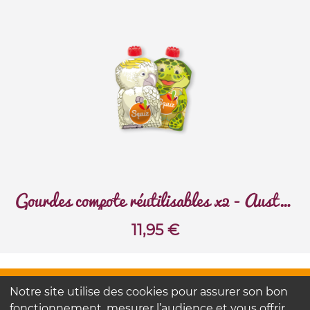
Gourdes compote réutilisables x2 - Australie
11,95
€
FAQ
Notre site utilise des cookies pour assurer son bon
Contactez-nous
fonctionnement, mesurer l’audience et vous offrir