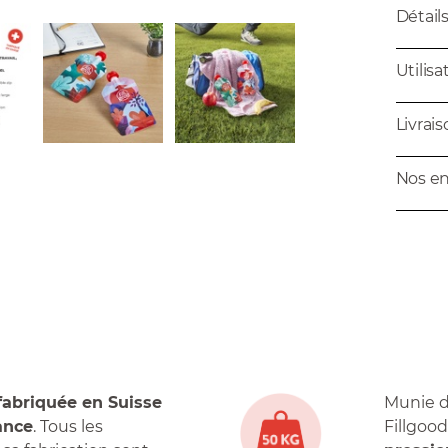
Détail
Utilisa
Livrai
Nos e
fabriquée en Suisse
Munie d
ance
. Tous les
Fillgoo