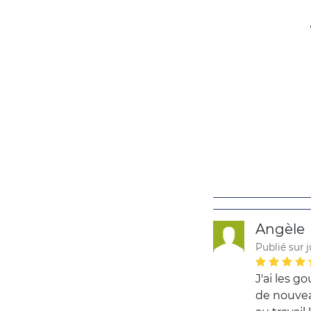
Angèle
Publié sur j
J'ai les g
de nouvea