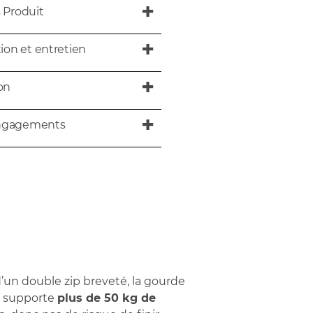
s Produit
tion et entretien
son
ngagements
’un double zip breveté, la gourde
d supporte
plus de 50 kg de