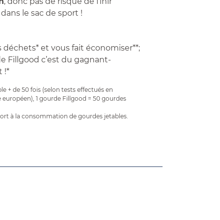
n
, donc pas de risque de finir
dans le sac de sport !
s déchets* et vous fait économiser**;
de Fillgood c’est du gagnant-
 !*
ble + de 50 fois (selon tests effectués en
e européen), 1 gourde Fillgood = 50 gourdes
port à la consommation de gourdes jetables.