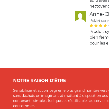
au travail
nettoyer q
Anne-Cl
Publié sur j
Produit s
bien ferme
pour les 
NOTRE RAISON D'ÊTRE
Sensibiliser et accompagner le plus grand nombre vers 
sans déchets en imaginant et mettant à disposition des
contenants simples, ludiques et réutilisables au service
consommer.