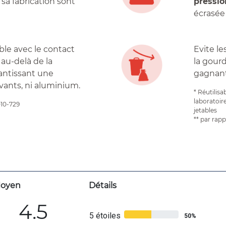
 sa fabrication sont
pressio
écrasée 
ble avec le contact
Evite le
 au-delà de la
la gour
antissant une
gagnant
vants, ni aluminium.
* Réutilisa
laboratoir
010-729
jetables
** par rap
oyen
Détails
4.5
5 étoiles
50%