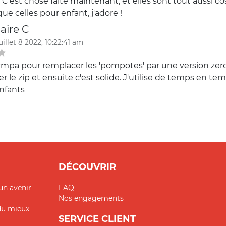
 ! C'est chose faite maintenant, et elles sont tout aussi co
ue celles pour enfant, j'adore !
aire C
uillet 8 2022, 10:22:41 am
ympa pour remplacer les 'pompotes' par une version zero 
r le zip et ensuite c'est solide. J'utilise de temps en t
enfants
DÉCOUVRIR
un avenir
FAQ
Nos engagements
 du mieux
SERVICE CLIENT